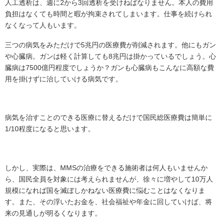
人工透析は、週に2から3回透析を受けねばなりません。本人の費用
負担はなくても時間と暇が拘束されてしまいます。仕事を続けられ
なくなって人もいます。
三つの病気をみただけで5兆円の医療費が削減されます。他にもガン
や心臓病。ガンは軽く計算しても8兆円は掛かっているでしょう。心
臓病は7500億円程度でしょうか？ガンも心臓病もこんなに高額な費
用を掛けずに治していける病気です。
病気を治すことのできる医療に替えるだけで国民総医療費は簡単に
1/10程度になると思います。
しかし、実際は、MMSの治療をできる施術者は何人もいませんか
ら、国民全員を対象には考えられませんが、徐々に増やして10万人
規模になれば国を滅ぼしかねない医療費に悩むことはなくなりま
す。また、その浮いたお金を、社会福祉や年金に回していけば、将
来の見通しが明るくなります。