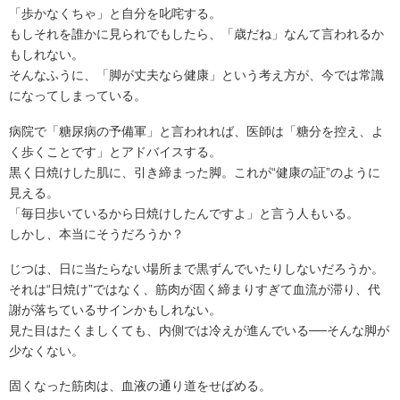
「歩かなくちゃ」と自分を叱咤する。
もしそれを誰かに見られでもしたら、「歳だね」なんて言われるか
もしれない。
そんなふうに、「脚が丈夫なら健康」という考え方が、今では常識
になってしまっている。
病院で「糖尿病の予備軍」と言われれば、医師は「糖分を控え、よ
く歩くことです」とアドバイスする。
黒く日焼けした肌に、引き締まった脚。これが“健康の証”のように
見える。
「毎日歩いているから日焼けしたんですよ」と言う人もいる。
しかし、本当にそうだろうか？
じつは、日に当たらない場所まで黒ずんでいたりしないだろうか。
それは“日焼け”ではなく、筋肉が固く締まりすぎて血流が滞り、代
謝が落ちているサインかもしれない。
見た目はたくましくても、内側では冷えが進んでいる──そんな脚が
少なくない。
固くなった筋肉は、血液の通り道をせばめる。