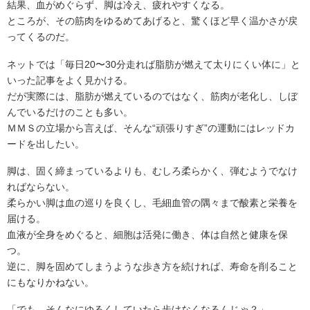
結果、血がめぐらず、脚は冷え、疲れやすくなる。
ところが、その筋肉をゆるめてあげると、驚くほど早く温かさが戻
ってくるのだ。
ネットでは「毎日20〜30分走れば脂肪が燃えて太りにくい体に」と
いった記事をよく見かける。
だが実際には、脂肪が燃えているのではなく、筋肉が老化し、しぼ
んでいるだけのことも多い。
ＭＭＳの立場から言えば、そんな“頑張りすぎ”の運動にはレッドカ
ードを出したい。
脚は、固く締まっているよりも、むしろ柔らかく、弾むようでなけ
ればならない。
柔らかい脚は血の巡りを良くし、毛細血管の隅々まで酸素と栄養を
届ける。
血液が全身をめぐると、細胞は活発に働き、体は自然と健康を保
つ。
逆に、脚を固めてしまうような歩き方を続ければ、寿命を削ること
にもなりかねない。
「でも、そんなにゆるくしていたら歩けなくなるんじゃ？」