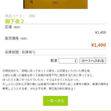
商品コード： 006
御下命２
定価
（税別）
¥1,400
販売価格
（税別）
¥1,400
在庫状態 : 在庫有り
数量
大岡忠光から「岩槻に戻ってゆっくり致せ」お言葉をいただいた輝之進。

上様から賜った脇差を持って岩槻の叔母千代に報告するために帰ってきた。

ゆったりと過ごすつもりでいたが、そうはさせてくれなかった。

久しぶりに訪れた庄屋の願いは綾瀬川の簀の子河岸に起こる事件の解決、船運の権利を

一覧へ戻る