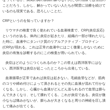
ことだろう。しかし、解かっていない人たちが闇雲に治療を続けて
いるのも現実である。恐ろしいことだ。
CRPというのを知っていますか？
リウマチの検査で良く使われている血液検査で、CRP(炎症反応)
というのがある。体内に炎症が起きたり、組織の一部が壊れたりし
た時に、血液中にタンパク質のリアルアクティブ・プロテイン
(CRPjが現れる。これは正常の血液中にはごく微量しかないために
炎症の有無を診断するのにこの検査が用いられている。
炎症はどのようにつくられるのか？この答えは西洋医学にはな
い。西洋医学は炎症が起こったところから出発している。
血液循環が正常であれば炎症は起きない。毛細血管などが、筋肉
のコリや締め付けによって潰されるとその先に血液が流れて行かな
くなる。しかし、心臓から血液がどんどん送られるので血管は膨ら
んで大きくなり、そして腫れてくる。これが炎症である。炎症が微
小ならば痛みがないが、膨らみが大きくなると周りの神経を圧し潰
して痛みが出てくる。