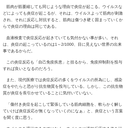
筋肉が筋萎縮しても同じような理由で炎症が起こる。ウイルスな
どによっても炎症が起こるが、それは、ウイルスよって筋肉が刺激
され、それに反応し対抗すると、筋肉は傷つき硬く固まっていくか
らで炎症の理由は同じである。
血液検査で炎症反応が起きていても気付かない事が多い。それ
は、炎症の起こっているのは1～2/1000、目に見えない世界の出来
事であるからだ。
この炎症反応も「自己免疫疾患」と括るから、免疫抑制剤を投与
すれば良いとなるのだろう。
また、現代医療では炎症反応の多くをウイルスの所為にし、感染
症をやたらと恐がり抗生物質を投与している。しかし、この抗生物
質が炎症を長引かせていることに気付いていない。
「傷付き炎症を起こして緊張している筋肉細胞を、軟らかく解し
ていけば炎症反応が無くなっていくのになぁ」と、炎症という言葉
を聞く度に思う。