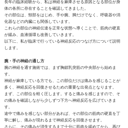
長年の臨床経験から、私は神経を麻痺させる原因となる部位が身
体の各所に存在することを確認してきました。
その部位は、頸部をはじめ、手や腕、脚だけでなく、呼吸器や消
化器などの内臓にも関係しています。
これらの部位の神経伝達を正常な状態へ導くことで、筋肉の硬直
が緩み、血液循環も改善していきます。
以下に、私が臨床で行っている神経反応のつなげ方について説明
します。
腕・手の神経の通し方
腕の神経を通す施術では、まず胸鎖乳突筋の中央部から始めま
す。
神経が麻痺している方でも、この部位だけは痛みを感じることが
多く、神経反応を回復させるための重要な出発点となります。
まず、この部位を軽く圧します。すると痛みを感じますので、そ
の痛みを確認しながら少しずつ下方へ神経反応を広げていきま
す。
途中で痛みを感じない部分があれば、その部位の筋肉の硬直を丁
寧に解し、痛みが現れるまで神経反応を回復させます。
さらに、その痛みが消失するまで十分に筋肉を緩めてから、再び