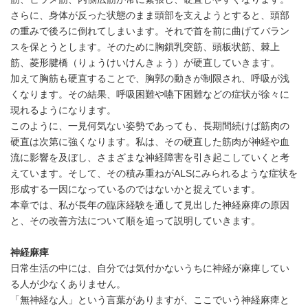
さらに、身体が反った状態のまま頭部を支えようとすると、頭部
の重みで後ろに倒れてしまいます。それで首を前に曲げてバラン
スを保とうとします。そのために胸鎖乳突筋、頭板状筋、棘上
筋、菱形腱橋（りょうけいけんきょう）が硬直していきます。
加えて胸筋も硬直することで、胸郭の動きが制限され、呼吸が浅
くなります。その結果、呼吸困難や嚥下困難などの症状が徐々に
現れるようになります。
このように、一見何気ない姿勢であっても、長期間続けば筋肉の
硬直は次第に強くなります。私は、その硬直した筋肉が神経や血
流に影響を及ぼし、さまざまな神経障害を引き起こしていくと考
えています。そして、その積み重ねがALSにみられるような症状を
形成する一因になっているのではないかと捉えています。
本章では、私が長年の臨床経験を通して見出した神経麻痺の原因
と、その改善方法について順を追って説明していきます。
神経麻痺
日常生活の中には、自分では気付かないうちに神経が麻痺してい
る人が少なくありません。
「無神経な人」という言葉がありますが、ここでいう神経麻痺と