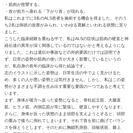
・筋肉が痙攣する。
・首が前方へ垂れる「下がり首」が現れる。
私はこれまでに3名のALS患者を施術する機会を得ました。そのう
ち2名は病状の改善がみられ、いわゆる寛解といわれる状態に至り
ました。
こうした臨床経験を重ねる中で、私はALSの症状は筋肉の硬直と神
経伝達の異常が深く関係しているのではないかと考えるようにな
りました。これは遺伝や事故などの外的要因だけでは説明でき
ず、日常の姿勢や筋肉の使い方が大きく影響しているというの
が、私自身の長年の臨床から得た結論です。
左のイラストに示した姿勢は、日常生活の中でよく見かけるた
め、多くの人が悪い姿勢とは気付きません。しかし、私はこの姿
勢がさまざまな不調を生み出す重要な要因の一つであると考えて
います。
まず、身体が後方へ反った姿勢になると、脊柱起立筋、大腿直
筋、ヒラメ筋、内側広筋が常に緊張し、硬直しやすくなります。
さらに、身体が反った状態のまま頭部を支えようとすると、頭部
の重みで後ろに倒れてしまいます。それで首を前に曲げてバラン
スを保とうとします。そのために胸鎖乳突筋、頭板状筋、棘上