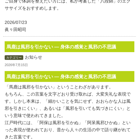
ご自身で体調を整えたい方には、私が考案した「八段錦」のエク
ササイズをおすすめします。
2026/07/23
眞々田昭司
馬鹿は風邪を引かない ― 身体の感覚と風邪の不思議
お知らせ
カテゴリー
2026年7月15日
馬鹿は風邪を引かない ― 身体の感覚と風邪の不思議
「馬鹿は風邪を引かない」ということわざがあります。
もちろん、この言葉を文字どおり受け取れば、大変失礼な表現で
す。しかし本来は、「細かいことを気にせず、おおらかな人は風
邪を引きにくい」、あるいは「風邪を引いても気づきにくい」と
いう意味で使われてきました。
江戸時代には、「阿保は風邪を引かぬ」「阿呆風邪ひかぬ」とい
った表現が使われており、昔から人々の生活の中で語り継がれて
きた言葉です。