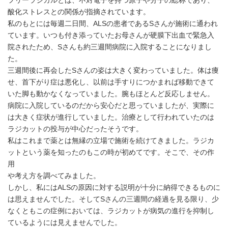
フリーラジカルとは、不対電子を持つ原子や分子の総称であり、
酸化ストレスとの関係が指摘されています。
私のもとには毎週二日間、ALSの患者であるSさんが施術に通われ
ています。いつも付き添っていたお母さんが硬膜下出血で緊急入
院されたため、Sさんも約三週間病院に入院することになりまし
た。
三週間後に再会したSさんの姿は大きく変わっていました。体は痩
せ、首下がり症は悪化し、以前は手すりにつかまれば移動できて
いた脚も動かなくなっていました。腕もほとんど反応しません。
病院に入院しているのだから安心だと思っていましたが、実際に
は大きく症状が進行していました。治療として行われていたのは
ラジカットの投与が中心だったそうです。
私はこれまで薬とは無縁の立場で施術を続けてきました。ラジカ
ットという薬を知ったのもこの時が初めてです。そこで、その作
用
や考え方を調べてみました。
しかし、私にはALSの原因に対する説明が十分に納得できるものに
は思えませんでした。そしてSさんの三週間の経過を見る限り、少
なくともこの症例においては、ラジカットが病気の進行を抑制し
ているようには見えませんでした。