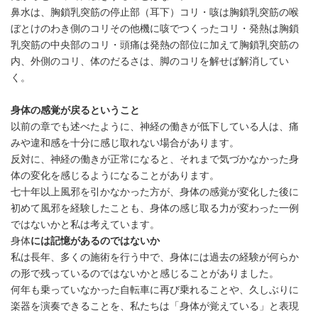
鼻水は、胸鎖乳突筋の停止部（耳下）コリ・咳は胸鎖乳突筋の喉
ぼとけのわき側のコリその他機に咳でつくったコリ・発熱は胸鎖
乳突筋の中央部のコリ・頭痛は発熱の部位に加えて胸鎖乳突筋の
内、外側のコリ、体のだるさは、脚のコリを解せば解消してい
く。
身体の感覚が戻るということ
以前の章でも述べたように、神経の働きが低下している人は、痛
みや違和感を十分に感じ取れない場合があります。
反対に、神経の働きが正常になると、それまで気づかなかった身
体の変化を感じるようになることがあります。
七十年以上風邪を引かなかった方が、身体の感覚が変化した後に
初めて風邪を経験したことも、身体の感じ取る力が変わった一例
ではないかと私は考えています。
身体
には記憶があるのではないか
私は長年、多くの施術を行う中で、身体には過去の経験が何らか
の形で残っているのではないかと感じることがありました。
何年も乗っていなかった自転車に再び乗れることや、久しぶりに
楽器を演奏できることを、私たちは「身体が覚えている」と表現