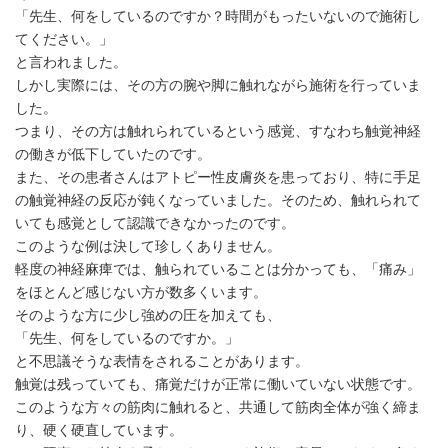
「先生、何をしているのですか？時間がもったいないので施術し
てください。」
と言われました。
しかし実際には、その方の腕や脚に触れながら施術を行っていま
した。
つまり、その方は触れられているという感覚、すなわち触覚神経
の働きが低下していたのです。
また、その患者さんはアトピー性皮膚炎を患っており、特に手足
の触覚神経の反応が鈍くなっていました。そのため、触れられて
いても感覚として認識できなかったのです。
このような例は決して珍しくありません。
軽度の神経麻痺では、触られていることは分かっても、「痛み」
をほとんど感じない方が数多くいます。
そのような方に少し強めの圧を加えても、
「先生、何をしているのですか。」
と不思議そうな表情をされることがあります。
触覚は残っていても、痛覚だけが正常に働いていない状態です。
このような方々の筋肉に触れると、共通して筋肉全体が強く締ま
り、硬く硬直しています。