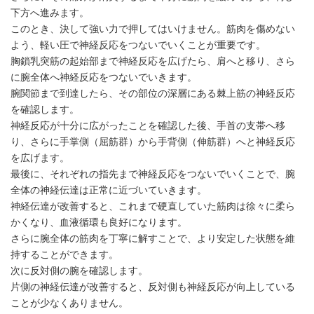
下方へ進みます。
このとき、決して強い力で押してはいけません。筋肉を傷めない
よう、軽い圧で神経反応をつないでいくことが重要です。
胸鎖乳突筋の起始部まで神経反応を広げたら、肩へと移り、さら
に腕全体へ神経反応をつないでいきます。
腕関節まで到達したら、その部位の深層にある棘上筋の神経反応
を確認します。
神経反応が十分に広がったことを確認した後、手首の支帯へ移
り、さらに手掌側（屈筋群）から手背側（伸筋群）へと神経反応
を広げます。
最後に、それぞれの指先まで神経反応をつないでいくことで、腕
全体の神経伝達は正常に近づいていきます。
神経伝達が改善すると、これまで硬直していた筋肉は徐々に柔ら
かくなり、血液循環も良好になります。
さらに腕全体の筋肉を丁寧に解すことで、より安定した状態を維
持することができます。
次に反対側の腕を確認します。
片側の神経伝達が改善すると、反対側も神経反応が向上している
ことが少なくありません。