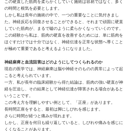
この硬直した筋肉を柔らかくしていく施術は容易ではなく、多く
の時間と根気を必要とします。
しかし私は長年の施術の中で、一つの重要なことに気付きまし
た。神経反応を回復させることができると、それまで頑固に硬直
していた筋肉が、まるで嘘のように柔らかくなっていくのです。
この経験から私は、筋肉の硬直を改善するためには、単に筋肉を
ほぐすだけでは十分ではなく、神経伝達を正常な状態へ導くこと
が極めて重要であると考えるようになりました。
神経麻痺と血流阻害はどのようにしてつくられるのか
現在の医学では、神経麻痺は脳や神経そのものの異常によって起
こると考えられています。
一方、私が長年の臨床経験から得た結論は、筋肉の強い硬直が神
経を圧迫し、その結果として神経伝達が障害される場合があると
いうことです。
この考え方を理解しやすい例として、「正座」があります。
長時間正座をすると、最初は脚にしびれを感じます。
さらに時間が経つと痛みが現れます。
しかし、正座を何日も繰り返していると、しびれや痛みを感じに
くくなることがあります。