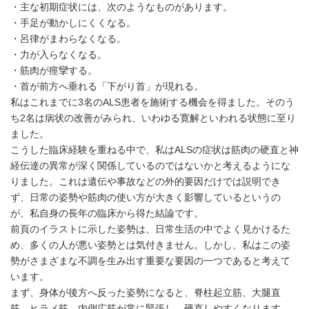
・主な初期症状には、次のようなものがあります。
・手足が動かしにくくなる。
・呂律がまわらなくなる。
・力が入らなくなる。
・筋肉が痙攣する。
・首が前方へ垂れる「下がり首」が現れる。
私はこれまでに3名のALS患者を施術する機会を得ました。そのう
ち2名は病状の改善がみられ、いわゆる寛解といわれる状態に至り
ました。
こうした臨床経験を重ねる中で、私はALSの症状は筋肉の硬直と神
経伝達の異常が深く関係しているのではないかと考えるようにな
りました。これは遺伝や事故などの外的要因だけでは説明でき
ず、日常の姿勢や筋肉の使い方が大きく影響しているというの
が、私自身の長年の臨床から得た結論です。
前頁のイラストに示した姿勢は、日常生活の中でよく見かけるた
め、多くの人が悪い姿勢とは気付きません。しかし、私はこの姿
勢がさまざまな不調を生み出す重要な要因の一つであると考えて
います。
まず、身体が後方へ反った姿勢になると、脊柱起立筋、大腿直
筋、ヒラメ筋、内側広筋が常に緊張し、硬直しやすくなります。