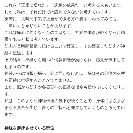
これを「正座に慣れた」「訓練の成果だ」と考える人もいます。
しかし私は、それだけでは説明できないと考えています。
実際に、長時間平気で正座ができる方の脚をつねってみても、
「痛い」と感じないことがあります。
これは痛みに強くなったのではなく、神経の働きが鈍くなった結
果であると私は考えています。
筋肉が長時間緊張し続けることで硬直し、その硬直した筋肉が神
経を圧迫します。
その結果、神経から脳への情報伝達が妨げられ、感覚が低下して
しまうのです。
神経からの情報が脳へ十分に届かなければ、脳はその部位の状態
を正確に把握することができません。
また、脳から筋肉や各器官への正常な指令も伝わりにくくなりま
す。
私は、このような神経伝達の低下が続くことで、身体にはさまざ
まな不具合が生じ、多くの症状へと発展していくものと考えてい
ます。
神経を麻痺させている部位