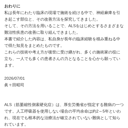
おわりに
私は長年にわたり臨床の現場で施術を続ける中で、神経麻痺を引
き起こす部位と、その改善方法を探究してきました。
そして、その方法を用いることで、ALSをはじめとするさまざまな
難治性疾患の改善に取り組んできました。
本書で紹介した内容は、私自身が長年の臨床経験を積み重ねる中
で得た知見をまとめたものです。
これらの技術や考え方が後世に受け継がれ、多くの施術家の役に
立ち、一人でも多くの患者さんの力となることを心から願ってい
ます。
2026/07/01
眞々田昭司
ALS（筋萎縮性側索硬化症）は、厚生労働省が指定する難病の一つ
です。人工呼吸器を使用しない場合の平均余命は約2～5年といわ
れ、現在でも根本的な治療法が確立されていない難病として知ら
れています。