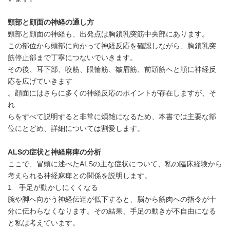
頸部と顔面の神経の通し方
頸部と顔面の神経も、出発点は胸鎖乳突筋中央部にあります。
この部位から頭部に向かって神経反応を確認しながら、胸鎖乳突
筋停止部まで丁寧につないでいきます。
その後、耳下部、咬筋、眼輪筋、皺眉筋、前頭筋へと順に神経反
応を広げていきます
。顔面にはさらに多くの神経反応のポイントが存在しますが、そ
れ
らをすべて説明すると非常に煩雑になるため、本書では主要な部
位にとどめ、詳細については割愛します。
ALSの症状と神経麻痺の分析
ここで、冒頭に述べたALSの主な症状について、私の臨床経験から
考えられる神経麻痺との関係を説明します。
1 手足が動かしにくくなる
腕や脚へ向かう神経伝達が低下すると、脳から筋肉への指令が十
分に伝わらなくなります。その結果、手足の動きが不自由になる
と私は考えています。