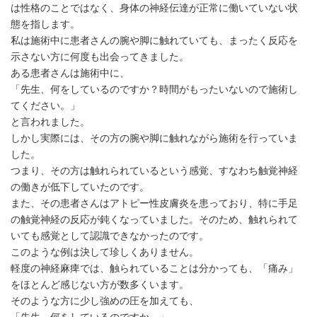
は性格のことではなく、身体の神経伝達が正常に働いていない状
態を指します。
私は施術中に患者さんの腕や脚に触れていても、まったく反応を
示さない方に何度も出会ってきました。
ある患者さんは施術中に、
「先生、何をしているのですか？時間がもったいないので施術し
てください。」
と言われました。
しかし実際には、その方の腕や脚に触れながら施術を行っていま
した。
つまり、その方は触れられているという感覚、すなわち触覚神経
の働きが低下していたのです。
また、その患者さんはアトピー性皮膚炎を患っており、特に手足
の触覚神経の反応が鈍くなっていました。そのため、触れられて
いても感覚として認識できなかったのです。
このような例は決して珍しくありません。
軽度の神経麻痺では、触られていることは分かっても、「痛み」
をほとんど感じない方が数多くいます。
そのような方に少し強めの圧を加えても、