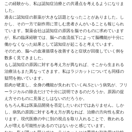
この経験から、私は認知症治療との共通点を考えるようになりま
した。
過去に認知症の新薬が大きな話題となったことがありました。し
かし、その一方で副作用に苦しむ患者さんがいることも報じられ
ています。製薬会社は認知症の原因を脳そのものに求めています
が、私の臨床経験では、脳への血流低下によって脳機能が十分に
働かなくなった結果として認知症が起こると考えています。
そのため、脳への血液循環を改善すると症状が回復していく例を
数多く見てきました。
もし認知症の原因に対する考え方が異なれば、そこから生まれる
治療法もまた異なってきます。私はラジカットについても同様の
疑問を抱いています。
筋肉が硬直し、全身の機能が失われていくALSという病気が、フリ
ーラジカルの除去だけで十分に説明できるのだろうか。原因の捉
え方そのものに見落としはないのだろうか。
もちろん私は医薬品開発を否定したいわけではありません。しか
し、病気の原因に対する考え方が異なれば、治療の方向性も変わ
ります。現代医療の中に別の視点を取り入れることで、救われる
人が増える可能性があるのではないかと感じています。