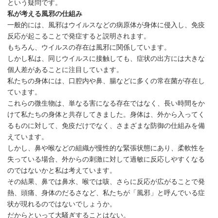
という疑問です。
私が考える風邪の仕組み
一般的には、風邪はウイルスなどの病原体が身体に侵入し、免疫
反応が起こることで発症すると説明されます。
もちろん、ウイルスの存在は風邪に関係しています。
しかし私は、同じウイルスに接触しても、症状の出方には大きな
個人差があることに注目しています。
私たちの身体には、口腔内や鼻、腸などに多くの常在菌が存在し
ています。
これらの微生物は、単なる害になる存在ではなく、長い時間をか
けて私たちの身体と共存してきました。身体は、外から入ってく
るものに対して、免疫だけでなく、さまざまな防御の仕組みを備
えています。
しかし、鼻や喉などの組織が慢性的な緊張状態にあり、柔軟性を
失っている場合、外からの刺激に対して過敏に反応しやすくなる
のではないかと私は考えています。
その結果、鼻では鼻水、喉では咳、さらに反応が広がることで発
熱、頭痛、身体のだるさなど、私たちが「風邪」と呼んでいる症
状が現れるのではないでしょうか。
だからといって大騒ぎすることはない。