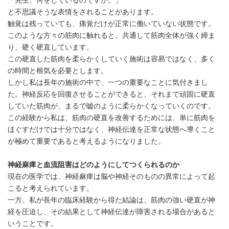
「先生、何をしているのですか。」
と不思議そうな表情をされることがあります。
触覚は残っていても、痛覚だけが正常に働いていない状態です。
このような方々の筋肉に触れると、共通して筋肉全体が強く締ま
り、硬く硬直しています。
この硬直した筋肉を柔らかくしていく施術は容易ではなく、多く
の時間と根気を必要とします。
しかし私は長年の施術の中で、一つの重要なことに気付きまし
た。神経反応を回復させることができると、それまで頑固に硬直
していた筋肉が、まるで嘘のように柔らかくなっていくのです。
この経験から私は、筋肉の硬直を改善するためには、単に筋肉を
ほぐすだけでは十分ではなく、神経伝達を正常な状態へ導くこと
が極めて重要であると考えるようになりました。
神経麻痺と血流阻害はどのようにしてつくられるのか
現在の医学では、神経麻痺は脳や神経そのものの異常によって起
こると考えられています。
一方、私が長年の臨床経験から得た結論は、筋肉の強い硬直が神
経を圧迫し、その結果として神経伝達が障害される場合があると
いうことです。