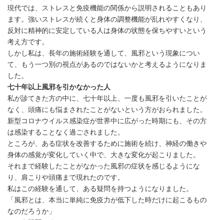
現代では、ストレスと免疫機能の関係から説明されることもあり
ます。強いストレスが続くと身体の調整機能が乱れやすくなり、
反対に精神的に安定している人は身体の状態を保ちやすいという
考え方です。
しかし私は、長年の施術経験を通して、風邪という現象につい
て、もう一つ別の視点があるのではないかと考えるようになりま
した。
七十年以上風邪を引かなかった人
私が診てきた方の中に、七十年以上、一度も風邪を引いたことが
なく、頭痛にも悩まされたことがないという方がおられました。
新型コロナウイルス感染症が世界中に広がった時期にも、その方
は感染することなく過ごされました。
ところが、ある症状を改善するために施術を続け、神経の働きや
身体の感覚が変化していく中で、大きな変化が起こりました。
それまで経験したことがなかった風邪の症状を感じるようにな
り、肩こりや頭痛まで現れたのです。
私はこの経験を通して、ある疑問を持つようになりました。
「風邪とは、本当に単純に免疫力が低下した時だけに起こるもの
なのだろうか」