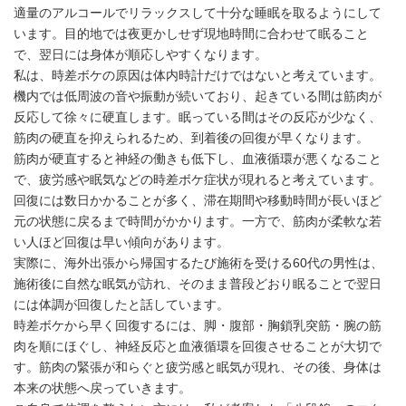
適量のアルコールでリラックスして十分な睡眠を取るようにして
います。目的地では夜更かしせず現地時間に合わせて眠ること
で、翌日には身体が順応しやすくなります。
私は、時差ボケの原因は体内時計だけではないと考えています。
機内では低周波の音や振動が続いており、起きている間は筋肉が
反応して徐々に硬直します。眠っている間はその反応が少なく、
筋肉の硬直を抑えられるため、到着後の回復が早くなります。
筋肉が硬直すると神経の働きも低下し、血液循環が悪くなること
で、疲労感や眠気などの時差ボケ症状が現れると考えています。
回復には数日かかることが多く、滞在期間や移動時間が長いほど
元の状態に戻るまで時間がかかります。一方で、筋肉が柔軟な若
い人ほど回復は早い傾向があります。
実際に、海外出張から帰国するたび施術を受ける60代の男性は、
施術後に自然な眠気が訪れ、そのまま普段どおり眠ることで翌日
には体調が回復したと話しています。
時差ボケから早く回復するには、脚・腹部・胸鎖乳突筋・腕の筋
肉を順にほぐし、神経反応と血液循環を回復させることが大切で
す。筋肉の緊張が和らぐと疲労感と眠気が現れ、その後、身体は
本来の状態へ戻っていきます。