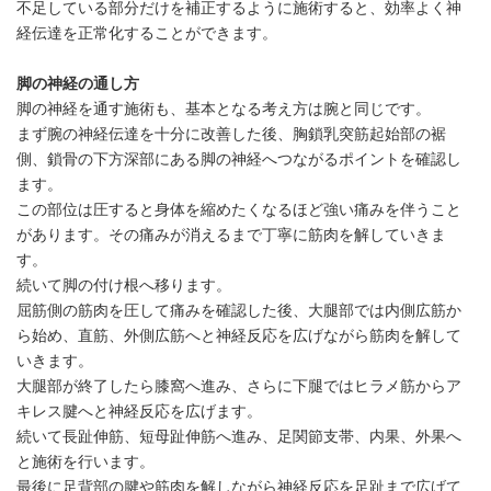
不足している部分だけを補正するように施術すると、効率よく神
経伝達を正常化することができます。
脚の神経の通し方
脚の神経を通す施術も、基本となる考え方は腕と同じです。
まず腕の神経伝達を十分に改善した後、胸鎖乳突筋起始部の裾
側、鎖骨の下方深部にある脚の神経へつながるポイントを確認し
ます。
この部位は圧すると身体を縮めたくなるほど強い痛みを伴うこと
があります。その痛みが消えるまで丁寧に筋肉を解していきま
す。
続いて脚の付け根へ移ります。
屈筋側の筋肉を圧して痛みを確認した後、大腿部では内側広筋か
ら始め、直筋、外側広筋へと神経反応を広げながら筋肉を解して
いきます。
大腿部が終了したら膝窩へ進み、さらに下腿ではヒラメ筋からア
キレス腱へと神経反応を広げます。
続いて長趾伸筋、短母趾伸筋へ進み、足関節支帯、内果、外果へ
と施術を行います。
最後に足背部の腱や筋肉を解しながら神経反応を足趾まで広げて