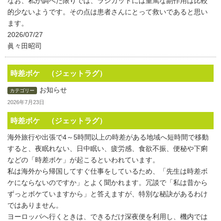
なお、私が調べた限りでは、ラジカットには重篤な副作用は比較
的少ないようです。その点は患者さんにとって救いであると思い
ます。
2026/07/27
眞々田昭司
時差ボケ （ジェットラグ）
お知らせ
カテゴリー
2026年7月23日
時差ボケ （ジェットラグ）
海外旅行や出張で4～5時間以上の時差がある地域へ短時間で移動
すると、夜眠れない、日中眠い、疲労感、食欲不振、便秘や下痢
などの「時差ボケ」が起こるといわれています。
私は海外から帰国してすぐ仕事をしているため、「先生は時差ボ
ケにならないのですか」とよく聞かれます。冗談で「私は昔から
ずっとボケていますから」と答えますが、特別な秘訣があるわけ
ではありません。
ヨーロッパへ行くときは、できるだけ深夜便を利用し、機内では