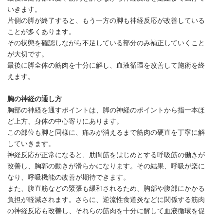
いきます。
片側の脚が終了すると、もう一方の脚も神経反応が改善している
ことが多くあります。
その状態を確認しながら不足している部分のみ補正していくこと
が大切です。
最後に脚全体の筋肉を十分に解し、血液循環を改善して施術を終
えます。
胸の神経の通し方
胸部の神経を通すポイントは、脚の神経のポイントから指一本ほ
ど上方、身体の中心寄りにあります。
この部位も脚と同様に、痛みが消えるまで筋肉の硬直を丁寧に解
していきます。
神経反応が正常になると、肋間筋をはじめとする呼吸筋の働きが
改善し、胸郭の動きが滑らかになります。その結果、呼吸が楽に
なり、呼吸機能の改善が期待できます。
また、腹直筋などの緊張も緩和されるため、胸部や腹部にかかる
負担が軽減されます。さらに、逆流性食道炎などに関係する筋肉
の神経反応も改善し、それらの筋肉を十分に解して血液循環を促