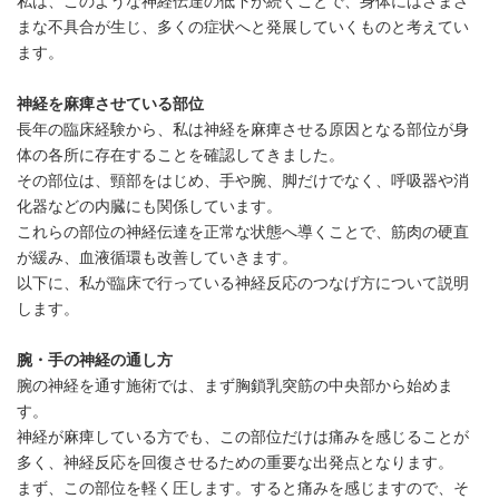
私は、このような神経伝達の低下が続くことで、身体にはさまざ
まな不具合が生じ、多くの症状へと発展していくものと考えてい
ます。
神経を麻痺させている部位
長年の臨床経験から、私は神経を麻痺させる原因となる部位が身
体の各所に存在することを確認してきました。
その部位は、頸部をはじめ、手や腕、脚だけでなく、呼吸器や消
化器などの内臓にも関係しています。
これらの部位の神経伝達を正常な状態へ導くことで、筋肉の硬直
が緩み、血液循環も改善していきます。
以下に、私が臨床で行っている神経反応のつなげ方について説明
します。
腕・手の神経の通し方
腕の神経を通す施術では、まず胸鎖乳突筋の中央部から始めま
す。
神経が麻痺している方でも、この部位だけは痛みを感じることが
多く、神経反応を回復させるための重要な出発点となります。
まず、この部位を軽く圧します。すると痛みを感じますので、そ