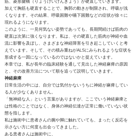
筋、菱形腱橋（りょうけいけんきょう）が硬直していきます。
加えて胸筋も硬直することで、胸郭の動きが制限され、呼吸が浅
くなります。その結果、呼吸困難や嚥下困難などの症状が徐々に
現れるようになります。
このように、一見何気ない姿勢であっても、長期間続けば筋肉の
硬直は次第に強くなります。私は、その硬直した筋肉が神経や血
流に影響を及ぼし、さまざまな神経障害を引き起こしていくと考
えています。そして、その積み重ねがALSにみられるような症状を
形成する一因になっているのではないかと捉えています。
本章では、私が長年の臨床経験を通して見出した神経麻痺の原因
と、その改善方法について順を追って説明していきます。
神経麻痺
日常生活の中には、自分では気付かないうちに神経が麻痺してい
る人が少なくありません。
「無神経な人」という言葉がありますが、ここでいう神経麻痺と
は性格のことではなく、身体の神経伝達が正常に働いていない状
態を指します。
私は施術中に患者さんの腕や脚に触れていても、まったく反応を
示さない方に何度も出会ってきました。
ある患者さんは施術中に、