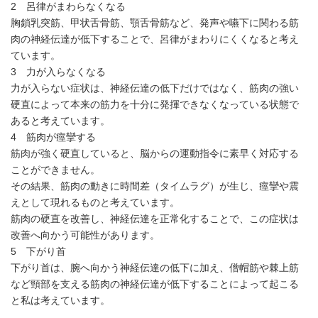
2 呂律がまわらなくなる
胸鎖乳突筋、甲状舌骨筋、顎舌骨筋など、発声や嚥下に関わる筋
肉の神経伝達が低下することで、呂律がまわりにくくなると考え
ています。
3 力が入らなくなる
力が入らない症状は、神経伝達の低下だけではなく、筋肉の強い
硬直によって本来の筋力を十分に発揮できなくなっている状態で
あると考えています。
4 筋肉が痙攣する
筋肉が強く硬直していると、脳からの運動指令に素早く対応する
ことができません。
その結果、筋肉の動きに時間差（タイムラグ）が生じ、痙攣や震
えとして現れるものと考えています。
筋肉の硬直を改善し、神経伝達を正常化することで、この症状は
改善へ向かう可能性があります。
5 下がり首
下がり首は、腕へ向かう神経伝達の低下に加え、僧帽筋や棘上筋
など頸部を支える筋肉の神経伝達が低下することによって起こる
と私は考えています。