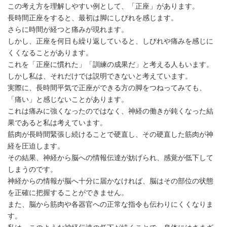
この考え方を理解しやすい例として、「正座」があります。
長時間正座をすると、最初は脚にしびれを感じます。
さらに時間が経つと痛みが現れます。
しかし、正座を何日も繰り返していると、しびれや痛みを感じに
くくなることがあります。
これを「正座に慣れた」「訓練の成果だ」と考える人もいます。
しかし私は、それだけでは説明できないと考えています。
実際に、長時間平気で正座ができる方の脚をつねってみても、
「痛い」と感じないことがあります。
これは痛みに強くなったのではなく、神経の働きが鈍くなった結
果であると私は考えています。
筋肉が長時間緊張し続けることで硬直し、その硬直した筋肉が神
経を圧迫します。
その結果、神経から脳への情報伝達が妨げられ、感覚が低下して
しまうのです。
神経からの情報が脳へ十分に届かなければ、脳はその部位の状態
を正確に把握することができません。
また、脳から筋肉や各器官への正常な指令も伝わりにくくなりま
す。