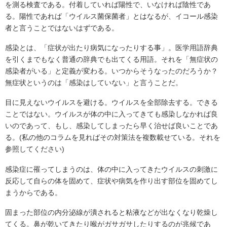
を測る検査である。付着していれば陽性で、いなければ陰性であ
る。陽性であれば「ウイルス菌保菌者」とはなるが、イコール感染
者と言うことではないはずである。
感染とは、「症状が出たり病気になったりする事」。医学用語辞典
を引くまでもなく普通の辞典でも出てくる用語。それを「無症状の
感染者がいる」と定義が変わる。いつからそうなったのだろうか？
無症状というのは「感染はしていない」と言うことだ。
目に見えないウイルスを避ける。ウイルスを全部除去する。できる
ことではない。ウイルスが体の中に入ってきても感染しなかれば良
いのであって、もし、感染してしまったら早く治せば良いことであ
る。(私の他のコラムを見ればその対策法を複数載せている。それを
参照してください)
感染症に罹ってしまうのは、体の中に入ってきたウイルスの刺激に
反応して自らの体を固めて、症状や病気を作り出す部位を固めてし
まうからである。
固まった部位の内分泌線が潰されると粘液などが出なくなり乾燥し
てくる。鼻が乾いてきたり喉がガサガサしたりするのが兆候であ