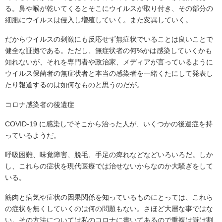
る。鼻や喉が乾いてくるとそこにウイルスが取り付き、その部分の
細胞にウイルスは侵入し増殖していく。また変異していく。
だからウイルスの刺激にも反応せず無症状でいることは良いことで
健全な証拠である。ただし、無症状者の何%かは感染していくかも
知れないが、それを専門者や政治家、メディアが言っているように
ウイルス保菌者の無症状者と本当の感染者を一緒くたにして発表し
たり報道するのは如何なものと思うのだが。
コロナ感染者の後遺症
COVID-19 に感染しでそこから治った人が、いくつかの後遺症を持
っているようだ。
呼吸困難、味覚障害、脱毛、手足の痺れなどなどいろいろだ。しか
し、これらの症状を現代医療では治せないからなのか大騒ぎをして
いる。
筋肉と病気や症状の因果関係を知っているものにとっては、これら
の症状を無くしていくのは何の問題もない。さほど大層な事ではな
い。その方法については私のコロナに書いてあるので重複は避け割