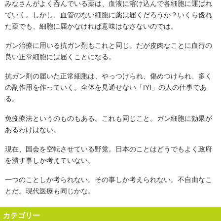
みなさんがよく呑んでいる薬は、血液に溶け込んで各細胞に運ばれ
ていく。しかし、血管のない細胞に薬は届くだろうか？いくら優れ
た薬でも、細胞に届かなければ意味はなさないのでは。
ガン治療に用いる抗ガン剤もこれと同じ。だが皮肉なことに血行の
良い正常細胞には届くことになる。
抗ガン剤の届いた正常細胞は、やっつけられ、傷めつけられ、多く
の副作用を作っていく。全体を見通せない「IYI」の人の仕事であ
る。
免疫療法というのものもある。これも同じこと。ガン細胞に効果が
あるわけはない。
現在、国会を空転させている野党。日本のことはどうでもよく政府
を潰す事しか考えていない。
一つのことしか考られない。その事しか考えられない。不自由なこ
とだ。現代医療も同じかな。
カテゴリー