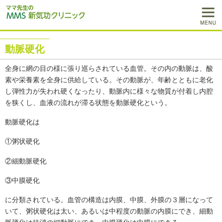
動脈硬化
全身に網の目の様に張り巡らされている血管。その内の動脈は、酸
素や栄養素を全身に供給している。その動脈が、年齢とともに老化
し弾性力が失われ硬くなったり、動脈内に様々な物質が付着し内腔
を狭くし、血液の流れが滞る状態を動脈硬化という。
動脈硬化は
①粥状硬化
②細動脈硬化
③中膜硬化
に分類されている。血管の構造は内膜、中膜、外膜の３層になって
いて、粥状硬化は太い、あるいは中程度の動脈の内膜にでき、細動