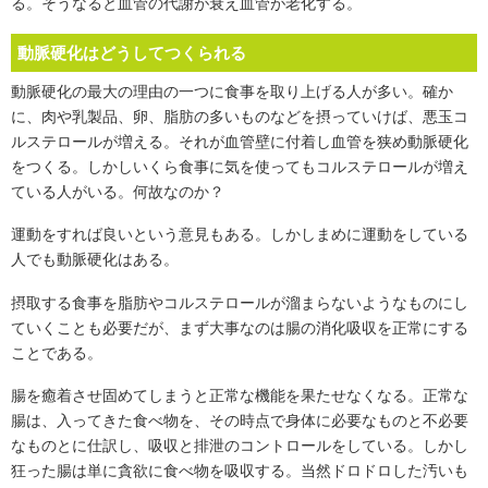
る。そうなると血管の代謝が衰え血管が老化する。
動脈硬化はどうしてつくられる
動脈硬化の最大の理由の一つに食事を取り上げる人が多い。確か
に、肉や乳製品、卵、脂肪の多いものなどを摂っていけば、悪玉コ
ルステロールが増える。それが血管壁に付着し血管を狭め動脈硬化
をつくる。しかしいくら食事に気を使ってもコルステロールが増え
ている人がいる。何故なのか？
運動をすれば良いという意見もある。しかしまめに運動をしている
人でも動脈硬化はある。
摂取する食事を脂肪やコルステロールが溜まらないようなものにし
ていくことも必要だが、まず大事なのは腸の消化吸収を正常にする
ことである。
腸を癒着させ固めてしまうと正常な機能を果たせなくなる。正常な
腸は、入ってきた食べ物を、その時点で身体に必要なものと不必要
なものとに仕訳し、吸収と排泄のコントロールをしている。しかし
狂った腸は単に貪欲に食べ物を吸収する。当然ドロドロした汚いも