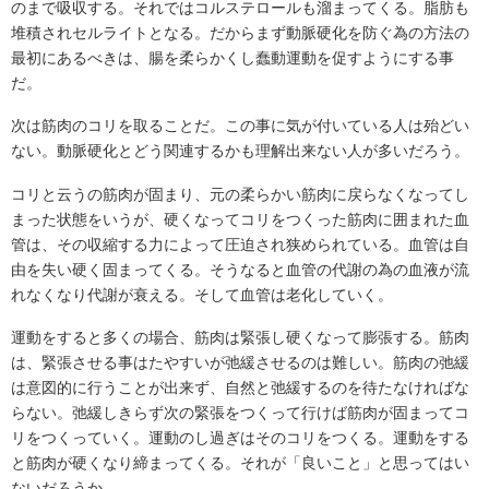
のまで吸収する。それではコルステロールも溜まってくる。脂肪も
堆積されセルライトとなる。だからまず動脈硬化を防ぐ為の方法の
最初にあるべきは、腸を柔らかくし蠢動運動を促すようにする事
だ。
次は筋肉のコリを取ることだ。この事に気が付いている人は殆どい
ない。動脈硬化とどう関連するかも理解出来ない人が多いだろう。
コリと云うの筋肉が固まり、元の柔らかい筋肉に戻らなくなってし
まった状態をいうが、硬くなってコリをつくった筋肉に囲まれた血
管は、その収縮する力によって圧迫され狭められている。血管は自
由を失い硬く固まってくる。そうなると血管の代謝の為の血液が流
れなくなり代謝が衰える。そして血管は老化していく。
運動をすると多くの場合、筋肉は緊張し硬くなって膨張する。筋肉
は、緊張させる事はたやすいが弛緩させるのは難しい。筋肉の弛緩
は意図的に行うことが出来ず、自然と弛緩するのを待たなければな
らない。弛緩しきらず次の緊張をつくって行けば筋肉が固まってコ
リをつくっていく。運動のし過ぎはそのコリをつくる。運動をする
と筋肉が硬くなり締まってくる。それが「良いこと」と思ってはい
ないだろうか。