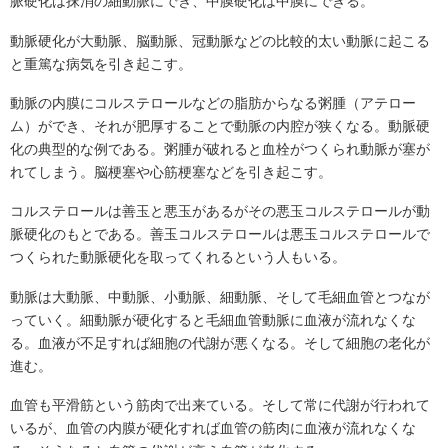
脈硬化は抹消の細動脈にでき、中膜硬化は中膜にできる。
動脈硬化が大動脈、脳動脈、冠動脈などの比較的太い動脈に起こる
と重篤な病気を引き起こす。
動脈の内膜にコルステロールなどの脂肪からなる粥腫（アテロー
ム）ができ、それが肥厚することで動脈の内腔が狭くなる。動脈硬
化の典型的な例である。粥腫が破れると血栓がつくられ動脈が塞が
れてしまう。脳梗塞や心筋梗塞などを引き起こす。
コルステロールは善玉と悪玉があるがその悪玉コルステロールが動
脈硬化のもとである。善玉コルステロールは悪玉コルステロールで
つくられた動脈硬化を取ってくれるという人もいる。
動脈は大動脈、中動脈、小動脈、細動脈、そして毛細血管とつなが
っていく。細動脈が硬化すると毛細血管動脈に血液が流れなくな
る。血液が不足すれば細胞の代謝が悪くなる。そして細胞の老化が
進む。
血管も平滑筋という筋肉で出来ている。そして常に代謝が行われて
いるが、血管の内膜が硬化すれば血管の筋肉に血液が流れなくな