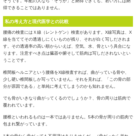
そうです。年配の人なら「そうか」と納得できても、若い方には納
得できることではありません。
私の考え方と現代医学との比較
腰痛の検査にはＸ線（レントゲン）検査があります。X線写真は、X
線を当ててその透過しにくいものが残り、それが白く写しだされま
す。その透過率の高い順からいえば、空気、水、骨という具合にな
ります。注意すべき点は臓器や腑そして筋肉は写しだされないとい
うことです。
椎間板ヘルニアという腰痛をX線検査すれば、曲がっている骨や、
少し硬い椎間板しか写っていません。それを見れば、「この骨の部
分が原因である」と単純に考えてしまうのかも知れません。
でも骨がいきなり曲がってくるのでしょうか？、骨の周りは筋肉で
覆われています。
腰椎といわれるものは一本ではありません。5本の骨が周りの筋肉で
包まれ繋がっています。