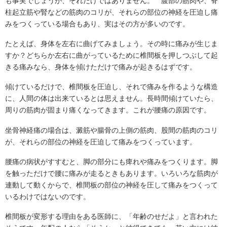
も事実でしょうが、それだけではありません。 腹部の筋肉や、脊
柱起立筋や腎などの筋肉のコリが、それらの部位の神経を圧迫し痛
みをつくっている場合もあり、実はその方が多いのです。
たとえば、身体を左右に曲げてみましょう。その時に痛みが生じま
すか？どちらか左右に曲がっているために椎間板を押しつぶして起
きる痛みなら、身体を傾けただけで痛みが起きるはずです。
傾けているだけで、椎間板を圧迫し、それで痛みを作るような構造
に、人間の体は出来ているとは思えません。長時間傾けていたら、
周りの筋肉が固まり痛くなってきます。これが腰痛の原因です。
坐骨神経痛の場合は、澱筋や腸骨の上側の筋肉、股間の筋肉のコリ
が、それらの部位の神経を圧迫して痛みをつくっています。
腰痛の病状がすすむと、脚の部分にも痺れや痛みをつくります。脚
を触っただけで腰に痛みが走るときもあります。いろいろな筋肉が
連動して動くからで、椎間板の部位の神経を圧して痛みをつくって
いるわけではないのです。
椎間板が変形する理由をある医師に、「年齢のせだよ」と言われた