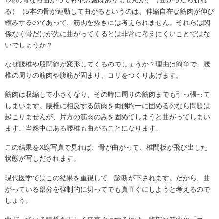
1本の骨なら曲がっても不思議はありませんが、（曲がったら折れ
る）（5本の骨が連動して曲がるというのは、伸縮自在な筋肉が伸び
縮みするのであって、筋肉を抜きには考えられません。それらは関
係なく骨だけが先に曲がってくるとは非常に考えにくいことではな
いでしょうか？
なぜ腰椎や股関節が変形してくるのでしょうか？理由は簡単で、腰
椎の周りの筋肉や腹筋が固まり、コリをつくりあげます。
筋肉は収縮して小さくなり、その時に周りの筋肉までも引っ張って
しまいます。腰椎に相反する筋肉を両側均一に固めるのなら問題は
起こりませんが、片方の筋肉のみを固めてしまうと曲がってしまい
ます。当然中にある腰椎も曲がることになります。
この結果をX線写真で見れば、骨が曲がって、椎間板が飛び出した
状態が写しだされます。
現代医学ではこの結果を重視して、診断が下されます。だから、曲
がっている部分を強制的に切ってでも真直ぐにしようと考えるので
しょう。