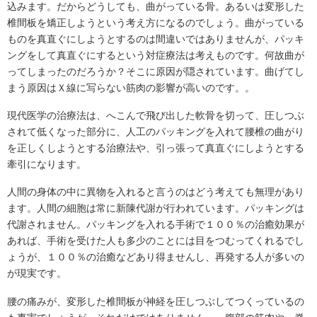
込みます。だからどうしても、曲がっている骨。あるいは変形した
椎間板を矯正しようという考え方になるのでしょう。曲がっている
ものを真直ぐにしようとするのは間違いではありませんが、パッキ
ングをして真直ぐにするという対症療法は考えものです。何故曲が
ってしまったのだろうか？そこに原因が隠されています。曲げてし
まう原因はＸ線に写らない筋肉の影響が高いのです。。
現代医学の治療法は、へこんで飛び出した軟骨を切って、圧しつぶ
されて低くなった部分に、人工のパッキングを入れて腰椎の曲がり
を正しくしようとする治療法や、引っ張って真直ぐにしようとする
牽引になります。
人間の身体の中に異物を入れると言うのはどう考えても無理があり
ます。人間の細胞は常に新陳代謝が行われています。パッキングは
代謝されません。パッキングを入れる手術で１００％の治癒効果が
あれば、手術を受けた人も多少のことには目をつむってくれるでし
ょうが、１００％の治癒などあり得ませんし、再発する人が多いの
が現実です。
腰の痛みが、変形した椎間板が神経を圧しつぶしてつくっているの