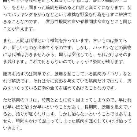
曲がっている腰椎を正しく真直ぐにするには、腹部の筋肉の「コ
リ」をとり、固まった筋肉を緩めると自然と真直ぐになります。切
ってパッキングをかうなどという稚拙な野蛮な行為をせずに解決で
きることなのです。 変形性股関節症や脊椎間狭窄症などにも同じ
ことが言えます。
また、人間は代謝という機能を持っています。古いものは捨てら
れ、新しいものが出来てくるのです。しかし、パッキンなどの異物
には代謝はおきませんから、周りは変化しても、それだけはそのま
ま残ります。これで何ともないのでしょうか？疑問が残ります。
腰痛を治すのは簡単です。腰痛を起こしている筋肉の「コリ」をと
れば解決です。それは骨に変形を与えている筋肉だけではなく、痛
みをつくっている筋肉の全てを緩めてあげることなのです。
ただ筋肉のコリは、時間とともに硬く固まってしまうので、早けれ
ば早いほど治りが早いということがあり、長期間、腰痛を抱えてい
ると、治りが遅くなります。しかし治らないということではありま
せん。時間をかけて固まってしまった筋肉をほぐしていけば治って
いきます。