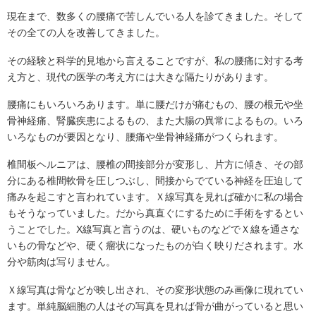
現在まで、数多くの腰痛で苦しんでいる人を診てきました。そして
その全ての人を改善してきました。
その経験と科学的見地から言えることですが、私の腰痛に対する考
え方と、現代の医学の考え方には大きな隔たりがあります。
腰痛にもいろいろあります。単に腰だけが痛むもの、腰の根元や坐
骨神経痛、腎臓疾患によるもの、また大腸の異常によるもの。いろ
いろなものが要因となり、腰痛や坐骨神経痛がつくられます。
椎間板ヘルニアは、腰椎の間接部分が変形し、片方に傾き、その部
分にある椎間軟骨を圧しつぶし、間接からでている神経を圧迫して
痛みを起こすと言われています。Ｘ線写真を見れば確かに私の場合
もそうなっていました。だから真直ぐにするために手術をするとい
うことでした。X線写真と言うのは、硬いものなどでＸ線を通さな
いもの骨などや、硬く瘤状になったものが白く映りだされます。水
分や筋肉は写りません。
Ｘ線写真は骨などが映し出され、その変形状態のみ画像に現れてい
ます。単純脳細胞の人はその写真を見れば骨が曲がっていると思い