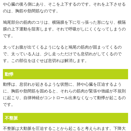
や心臓の後ろ側にあり、そこを上下するのです。それを上下させる
のは、胸筋や肋間筋なのです。
鳩尾部分の筋肉のコリは、横隔膜を下に引っ張った形になり、横隔
膜の上下運動を阻害します。それで呼吸がしにくくなってしまうの
です。
太ってお腹が出てくるようになると鳩尾の筋肉が固まってくるの
で、太っている人は、少し走っただけでも息切れがしてくるので
す。この部位をほぐせば息切れは解消します。
動悸
動悸は、息切れが起きるような状態に、肺や心臓を圧迫するよう
に、胸筋や肋間筋を固めると、それらの筋肉が緊張や弛緩が不規則
に起こり、自律神経がコントロール出来なくなって動悸が起こるの
です。
不整脈
不整脈は大動脈を圧迫することから起こると考えられます。下降大