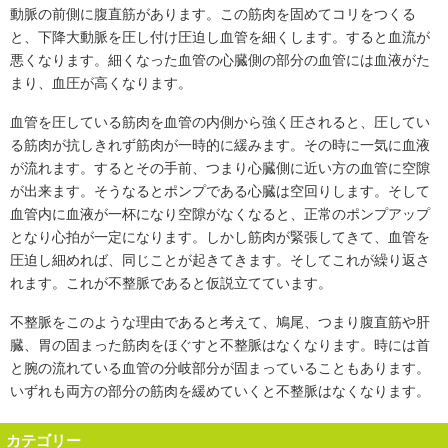
動脈の前側に腹直筋があります。この筋肉を固めてコリをつくる
と、下降大動脈を圧し付け圧迫し血管を細くします。すると血流が
悪くなります。細くなった血管の心臓側の部分の血管には血液がた
まり、血圧が高くなります。
血管を圧している筋肉を血管の内側から強く圧されると、圧してい
る筋肉が抗しきれず筋肉が一時的に緩みます。その時に一気に血液
が流れます。するとその手前、つまり心臓側に近い方の血管に空隙
が出来ます。そうなるとポンプである心臓は空回りします。そして
血管内に血液が一杯になり空隙がなくなると、正常のポンプアップ
となり心拍が一定になります。しかし筋肉が緊張してきて、血管を
圧迫し細めれば、同じことが起きてきます。そしてこれが繰り返さ
れます。これが不整脈であると仮説立てています。
不整脈をこのような理由であると考えて、鳩尾、つまり腹直筋や肝
臓、胃の固まった筋肉をほぐすと不整脈はなくなります。時には首
と腕の流れている血管の分岐部分が固まっていることもあります。
いずれも両方の部分の筋肉を緩めていくと不整脈はなくなります。
カテゴリー