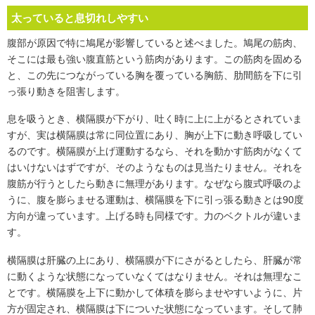
太っていると息切れしやすい
腹部が原因で特に鳩尾が影響していると述べました。鳩尾の筋肉、
そこには最も強い腹直筋という筋肉があります。この筋肉を固める
と、この先につながっている胸を覆っている胸筋、肋間筋を下に引
っ張り動きを阻害します。
息を吸うとき、横隔膜が下がり、吐く時に上に上がるとされていま
すが、実は横隔膜は常に同位置にあり、胸が上下に動き呼吸してい
るのです。横隔膜が上げ運動するなら、それを動かす筋肉がなくて
はいけないはずですが、そのようなものは見当たりません。それを
腹筋が行うとしたら動きに無理があります。なぜなら腹式呼吸のよ
うに、腹を膨らませる運動は、横隔膜を下に引っ張る動きとは90度
方向が違っています。上げる時も同様です。力のベクトルが違いま
す。
横隔膜は肝臓の上にあり、横隔膜が下にさがるとしたら、肝臓が常
に動くような状態になっていなくてはなりません。それは無理なこ
とです。横隔膜を上下に動かして体積を膨らませやすいように、片
方が固定され、横隔膜は下についた状態になっています。そして肺