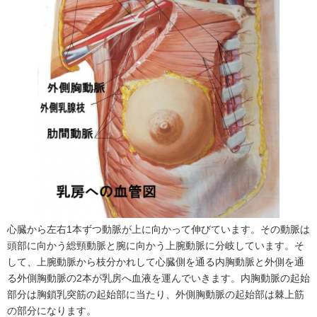
心臓から左右1本ずつ動脈が上に向かって伸びています。その動脈は
頭部に向かう総頸動脈と腕に向かう上腕動脈に分岐しています。そ
して、上腕動脈から枝分かれして心臓側を通る内胸動脈と外側を通
る外側胸動脈の2本が乳房へ血液を運んでいきます。内胸動脈の起始
部分は胸鎖乳突筋の起始部に当たり、外側胸動脈の起始部は棘上筋
の部分になります。