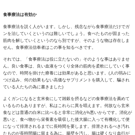
食事療法は有効か
食事療法を説く人がいます。しかし、残念ながら食事療法だけでガ
ンを治していくというのは難しいでしょう。食べたものが固まった
筋肉を解していくというのなら別ですが、そのような物は存在しま
せん。食事療法信奉者はこの事を知るべきです。
それでは、「食事療法は役に立たないの」そのような事はありませ
ん。良い食事は、良い血液をつくり全体の筋肉を柔軟にしていく事
なので、時間を掛けた療養には効果があると思います。(人の弱みに
つけ込み、何の効果もない高価なサプリメントを購入して、騙され
ている人たちの為に書きました)
よくガンになると玄米食にして雑穀を摂るなどの食事療法を薦めて
いるものもありますが、私はこれらに異を唱えます。何故なら玄米
食などは普通の白米に比べると非常に消化がh悪いからです。消化が
悪いと、食べ物から栄養素を吸収した後大腸に入って有機化して便
になって排泄されるまでに長時間を要します。排泄されるべき汚れ
たものが長時間腸に留まる為に、腸壁を汚し、腸は硬くなり血行が