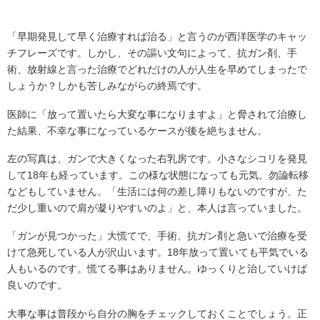
「早期発見して早く治療すれば治る」と言うのが西洋医学のキャッ
チフレーズです。しかし、その謳い文句によって、抗ガン剤、手
術、放射線と言った治療でどれだけの人が人生を早めてしまったで
しょうか？しかも苦しみながらの終焉です。
医師に「放って置いたら大変な事になりますよ」と脅されて治療し
た結果、不幸な事になっているケースが後を絶ちません。
左の写真は、ガンで大きくなった右乳房です。小さなシコリを発見
して18年も経っています。この様な状態になっても元気。勿論転移
などもしていません。「生活には何の差し障りもないのですが、た
だ少し重いので肩が凝りやすいのよ」と、本人は言っていました。
「ガンが見つかった」大慌てで、手術、抗ガン剤と急いで治療を受
けて急死している人が沢山います。18年放って置いても平気でいる
人もいるのです。慌てる事はありません。ゆっくりと治していけば
良いのです。
大事な事は普段から自分の胸をチェックしておくことでしょう。正