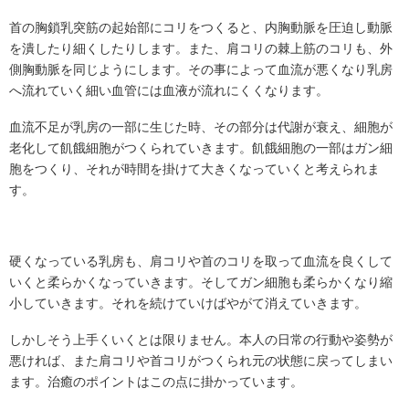
首の胸鎖乳突筋の起始部にコリをつくると、内胸動脈を圧迫し動脈
を潰したり細くしたりします。また、肩コリの棘上筋のコリも、外
側胸動脈を同じようにします。その事によって血流が悪くなり乳房
へ流れていく細い血管には血液が流れにくくなります。
血流不足が乳房の一部に生じた時、その部分は代謝が衰え、細胞が
老化して飢餓細胞がつくられていきます。飢餓細胞の一部はガン細
胞をつくり、それが時間を掛けて大きくなっていくと考えられま
す。
硬くなっている乳房も、肩コリや首のコリを取って血流を良くして
いくと柔らかくなっていきます。そしてガン細胞も柔らかくなり縮
小していきます。それを続けていけばやがて消えていきます。
しかしそう上手くいくとは限りません。本人の日常の行動や姿勢が
悪ければ、また肩コリや首コリがつくられ元の状態に戻ってしまい
ます。治癒のポイントはこの点に掛かっています。